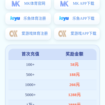
与持球推进能力——在面对克罗地亚的链式防
守时，可能转化为双刃剑。克罗地亚队的防守
体系非常善于利用犯规打断比赛节奏，一旦巴
尔塞纳斯陷入频繁的倒地与被围抢，球队的进
攻流畅性会大打折扣。主教练或许会参考此前
对阵强敌的替补表现：当巴尔塞纳斯在60分
钟后登场，面对体力下降的对手防线，他的突
破成功率会呈几何级数增长。这意味着，为了
最大化“巴尔塞纳斯效应”，教练组可能会选择
更加务实、更注重开局稳守的策略。因此，所
谓“首发机会热度”，其实是媒体与心理博弈的
副产品——球迷渴望看到英雄从第一分钟就统
治比赛，而教练组则必须用冰冷的概率论来计
算一场平局或是一场大胜的概率。