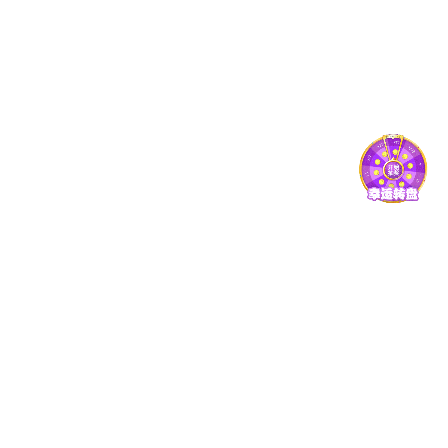
2026-07-26
土耳其和巴拉圭争夺小组主动权时攻守转
世界杯的赛场上，从来不缺少战术博弈的经典瞬
间。当土耳其与巴拉圭...
2026-07-26