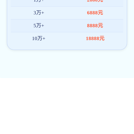
些“险中求胜”的尝试。弗罗伊勒还掌握着一项
被低估的技能——在失去身体重心下的“盲侧
插肋部传球”。面对卡塔尔这样体能储备充
沛、跑动覆盖积极的球队，单纯依靠边路传中
很难奏效。弗罗伊勒往往会主动回收至后腰位
置，引诱卡塔尔的前锋上前逼抢。一旦对手上
压，他会立刻利用身体卡住位置，然后不看人
地将球塞向对方后腰转身侧向顾及的肋部空
间。这条线路虽然风险极高，传球成功率会骤
降至百分之六十以下，但一旦穿透，就等同于
直接面对卡塔尔的中后卫。在世界杯的舞台
上，这种赌博式的弗罗伊勒传球，往往能激发
出全队最原始的进攻野性。